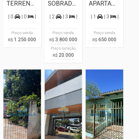
TERRENO A VENDA MATA VERDE
SOBRADO PARA VENDA NO CONDOMÍNIO QUINTA...
APARTAMENTO A VENDA EDIFICIO VIENA
| 0
| 0
|
| 2
| 3
|
| 1
| 3
|
Preço venda
Preço venda
Preço venda
1.250.000
3.800.000
650.000
R$
R$
R$
Preço locação
20.000
R$
Terreno
Sala
Casa
Comercial