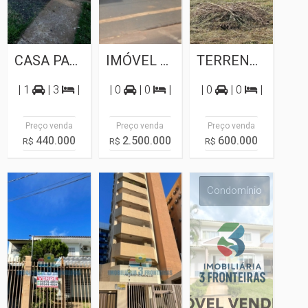
CASA PARA VENDA NA AVENIDA GRAMADO
IMÓVEL COMERCIAL PARA VENDA NA VILA...
TERRENO A VENDA LINHA GUARAPUAVA
| 1
| 3
|
| 0
| 0
|
| 0
| 0
|
Preço venda
Preço venda
Preço venda
440.000
2.500.000
600.000
R$
R$
R$
Sobrado
Apartamento
Condomínio