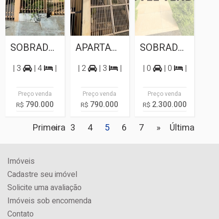
SOBRADO A VENDA NO JARDIM LARANJEIRAS
APARTAMENTO PARA VENDA NO ED. AUGUSTO...
SOBRADO PARA VENDA NO CONDOMÍNIO RESIDENCIAL...
| 3
| 4
|
| 2
| 3
|
| 0
| 0
|
Preço venda
Preço venda
Preço venda
790.000
790.000
2.300.000
R$
R$
R$
Primeira
«
3
4
5
6
7
»
Última
Imóveis
Cadastre seu imóvel
Solicite uma avaliação
Imóveis sob encomenda
Contato