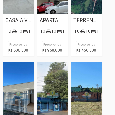
CASA A VENDA MARACANA
APARTAMENTO PARA VENDA NO CENTRO DE...
TERRENO A VENDA PROXIMO A AVENIDA CATARATAS
| 0
| 0
|
| 0
| 0
|
| 0
| 0
|
Preço venda
Preço venda
Preço venda
500.000
950.000
450.000
R$
R$
R$
Casa
Sala
Terreno
Comercial