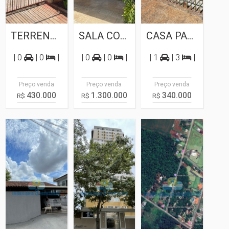
TERRENO A VENDA JARDIM TROPICAL
SALA COMERCIAL PARA VENDA NO CENTRO...
CASA PARA VENDA NO JARDIM BELVEDERE
| 0
| 0
|
| 0
| 0
|
| 1
| 3
|
Preço venda
Preço venda
Preço venda
430.000
1.300.000
340.000
R$
R$
R$
Casa
Lançamento
Terreno