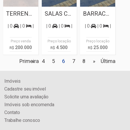
TERRENO A VENDA CONDOMINIO HORIZONTAL...
SALAS COMERCIAIS PARA LOCAÇÃO PRÓXIMO...
BARRACÕES PARA LOCAÇÃO NO JARDIM NACIONAL
| 0
| 0
|
| 0
| 0
|
| 0
| 0
|
Preço venda
Preço locação
Preço locação
200.000
4.500
25.000
R$
R$
R$
Primeira
«
4
5
6
7
8
»
Última
Imóveis
Cadastre seu imóvel
Solicite uma avaliação
Imóveis sob encomenda
Contato
Trabalhe conosco