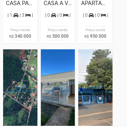
CASA PARA VENDA NO JARDIM BELVEDERE
CASA A VENDA MARACANA
APARTAMENTO PARA VENDA NO CENTRO DE...
| 1
| 3
|
| 0
| 0
|
| 0
| 0
|
Preço venda
Preço venda
Preço venda
340.000
500.000
950.000
R$
R$
R$
Terreno
Casa
Sala
Comercial