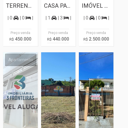
TERRENO A VENDA PROXIMO A AVENIDA CATARATAS
CASA PARA VENDA NA AVENIDA GRAMADO
IMÓVEL COMERCIAL PARA VENDA NA VILA...
| 0
| 0
|
| 1
| 3
|
| 0
| 0
|
Preço venda
Preço venda
Preço venda
450.000
440.000
2.500.000
R$
R$
R$
Apartamento
Terreno
Sobrado