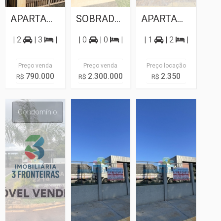
APARTAMENTO PARA VENDA NO ED. AUGUSTO...
SOBRADO PARA VENDA NO CONDOMÍNIO RESIDENCIAL...
APARTAMENTOS NOVOS PARA LOCAÇÃO NO...
| 2
| 3
|
| 0
| 0
|
| 1
| 2
|
Preço venda
Preço venda
Preço locação
790.000
2.300.000
2.350
R$
R$
R$
Condomínio
Sala
Barracão
Comercial