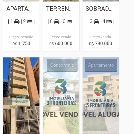
APARTAMENTO PARA LOCAÇÃO NA AVENIDA...
TERRENO A VENDA LINHA GUARAPUAVA
SOBRADO A VENDA NO JARDIM LARANJEIRAS
| 1
| 2
|
| 0
| 0
|
| 3
| 4
|
Preço locação
Preço venda
Preço venda
1.750
600.000
790.000
R$
R$
R$
Apartamento
Condomínio
Apartamento