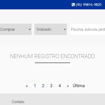
(45) 99816-9820
NENHUM REGISTRO ENCONTRADO
«
1
2
3
4
»
Última
Contato