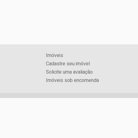
Imóveis
Cadastre seu imóvel
Solicite uma avaliação
Imóveis sob encomenda
CRECI: 3071J
Rua Jorge Schimmelpfeng, Nº 600, Centro
Foz do Iguaçu / PR