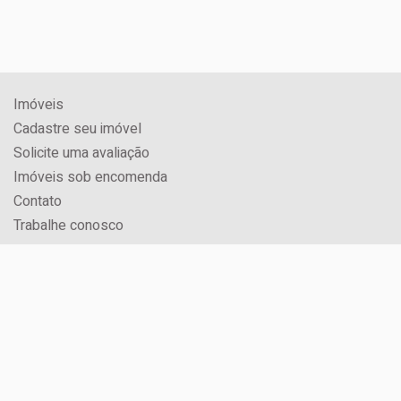
Imóveis
Cadastre seu imóvel
Solicite uma avaliação
Imóveis sob encomenda
Contato
Trabalhe conosco
CRECI: 3071J
Rua Jorge Schimmelpfeng, Nº 600, Centro
Foz do Iguaçu / PR
Horário de funcionamento:
08h às 12h e 14h às 18h.