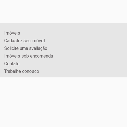
Imóveis
Cadastre seu imóvel
Solicite uma avaliação
Imóveis sob encomenda
Contato
Trabalhe conosco
CRECI: 3071J
Rua Jorge Schimmelpfeng, Nº 600, Centro
Foz do Iguaçu / PR
Horário de funcionamento:
08h às 12h e 14h às 18h.