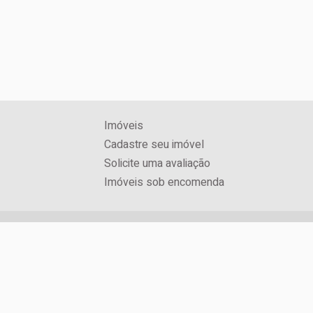
Imóveis
Cadastre seu imóvel
Solicite uma avaliação
Imóveis sob encomenda
CRECI: 3071J
Rua Jorge Schimmelpfeng, Nº 600, Centro
Foz do Iguaçu / PR