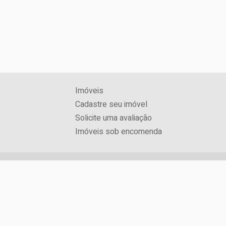
Imóveis
Cadastre seu imóvel
Solicite uma avaliação
Imóveis sob encomenda
CRECI: 3071J
Rua Jorge Schimmelpfeng, Nº 600, Centro
Foz do Iguaçu / PR